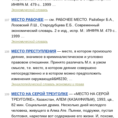
ИНФРА М. 479 с.. 1999 …
Экономический словарь
МЕСТО РАБОЧЕЕ
— см. РАБОЧЕЕ МЕСТО. Райзберг Б.А.,
107
Лозовский Л.Ш., Стародубцева Е.Б.. Современный
экономический словарь. 2 е изд., испр. М.: ИНФРА М. 479 с..
1999 …
Экономический словарь
МЕСТО ПРЕСТУПЛЕНИЯ
— место, в котором произошло
108
деяние, значимое в криминалистическом и уголовно
правовом отношении. Принято различать М.п. в узком
смысле, т.е. место, в котором деяние совершено
непосредственно и в котором можно предположить
изменения окружающей&#8230; …
Энциклопедический словарь экономики и права
МЕСТО НА СЕРОЙ ТРЕУГОЛКЕ
— «МЕСТО НА СЕРОЙ
109
ТРЕУГОЛКЕ», Казахстан, АЛЕМ (КАЗАХФИЛЬМ), 1993, цв.,
82 мин. Социальная драма. Несколько дней молодого
человека, живущего в Алма Ате. Пьянки, подружки, пустая
болтовня, наркотики вот содержание его жизни. И, похоже,