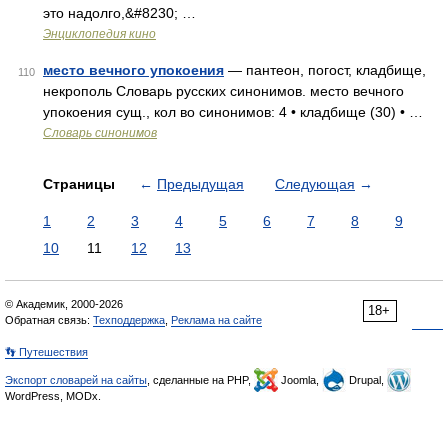
это надолго,&#8230; …
Энциклопедия кино
место вечного упокоения
— пантеон, погост, кладбище,
110
некрополь Словарь русских синонимов. место вечного
упокоения сущ., кол во синонимов: 4 • кладбище (30) • …
Словарь синонимов
Страницы
←
Предыдущая
Следующая
→
1
2
3
4
5
6
7
8
9
10
11
12
13
© Академик, 2000-2026
18+
Обратная связь:
Техподдержка
,
Реклама на сайте
👣 Путешествия
Экспорт словарей на сайты
, сделанные на PHP,
Joomla,
Drupal,
WordPress, MODx.