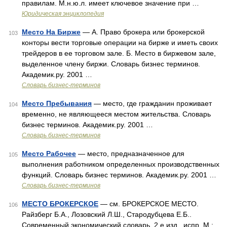
правилам. М.н.ю.л. имеет ключевое значение при …
Юридическая энциклопедия
Место На Бирже
— А. Право брокера или брокерской
103
конторы вести торговые операции на бирже и иметь своих
трейдеров в ее торговом зале. Б. Место в биржевом зале,
выделенное члену биржи. Словарь бизнес терминов.
Академик.ру. 2001 …
Словарь бизнес-терминов
Место Пребывания
— место, где гражданин проживает
104
временно, не являющееся местом жительства. Словарь
бизнес терминов. Академик.ру. 2001 …
Словарь бизнес-терминов
Место Рабочее
— место, предназначенное для
105
выполнения работником определенных производственных
функций. Словарь бизнес терминов. Академик.ру. 2001 …
Словарь бизнес-терминов
МЕСТО БРОКЕРСКОЕ
— см. БРОКЕРСКОЕ МЕСТО.
106
Райзберг Б.А., Лозовский Л.Ш., Стародубцева Е.Б..
Современный экономический словарь. 2 е изд., испр. М.: